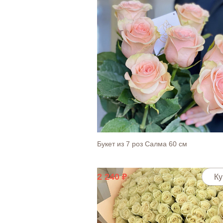
Открытка "Я рядом, даже если далеко
30
Ку
Bouquet 14
2 970
Ку
Букет из 7 роз Салма 60 см
2 240
Ку