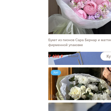
Открытка "Любимой мамочке"
30
Ку
Букет из пионов Сара Бернар и матти
фирменной упаковке
7 499
Ку
8 620
Хит
ВЫ СМОТРЕЛИ