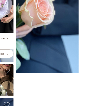
пить
олы в
пить