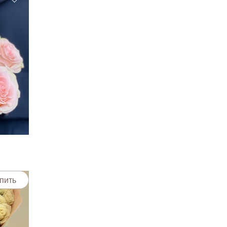
"
пить
пить
пить