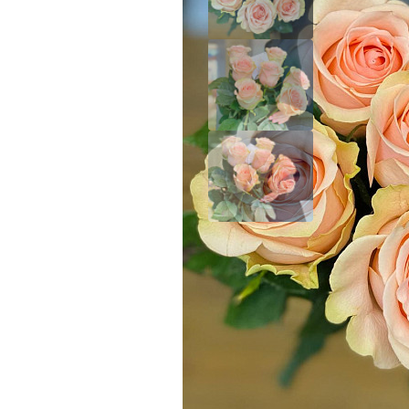
Контроль
качества
Розы
премиум
Поставка роз