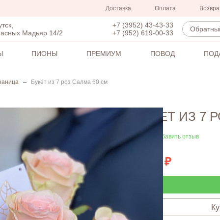
Доставка
Оплата
Возвра
+7 (3952) 43-43-33
утск,
Обратный
+7 (952) 619-00-33
расных Мадьяр 14/2
Ы
ПИОНЫ
ПРЕМИУМ
ПОВОД
ПОД
раница
Букет из 7 роз Салма 60 см
БУКЕТ ИЗ 7 
Добавить отзыв
2240
Ку