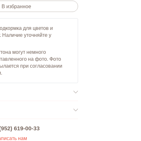
В избранное
подкормка для цветов и
. Наличие уточняйте у
утона могут немного
ставленного на фото. Фото
сылается при согласовании
.
MasterCard, MasterCard Electronic,
tron.
наличными курьеру при
но.
(952) 619-00-33
385 рублей.
писать нам