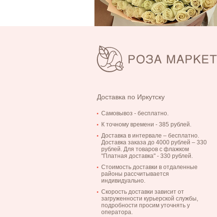
Открытка "С Днем рождения!"
50
Ку
Букет из 101 кенийской белой розочки
упаковке
9 405
Ку
Доставка по Иркутску
12 710
Самовывоз - бесплатно.
К точному времени - 385 рублей.
Доставка в интервале – бесплатно.
Доставка заказа до 4000 рублей – 330
рублей. Для товаров с флажком
"Платная доставка" - 330 рублей.
Стоимость доставки в отдаленные
районы рассчитывается
индивидуально.
Скорость доставки зависит от
загруженности курьерской службы,
подробности просим уточнять у
оператора.