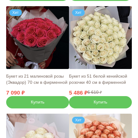
Хит
Хит
Букет из 21 малиновой розы
Букет из 51 белой кенийской
(Эквадор) 70 см в фирменной
розочки 40 см в фирменной
упаковке
упаковке
7 090
5 486
6 610
Купить
Купить
Хит