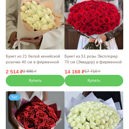
Букет из 21 белой кенийской
Букет из 51 розы Эксплорер
розочки 40 см в фирменной
70 см (Эквадор) в фирменной
упаковке
упаковке
2 514
2 890
14 168
17 710
Купить
Купить
Хит