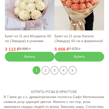
Букет из 11 роз Мондиаль 60
Букет из 21 розы Кахала
см (Эквадор) в упаковке
(Эквадор) 60 см в фирменной
упаковке
3 112
3 890
5 656
7 070
Купить
Купить
1
2
3
4
5
КУПИТЬ РОЗЫ В ИРКУТСКЕ
В 7 веке до н.э. древнегреческая поэтесса Сафо Митиленская
назвала розу царицей цветов. Именно с тех пор, роза
завоевала сердца людей по всему Земному шару. Статистика