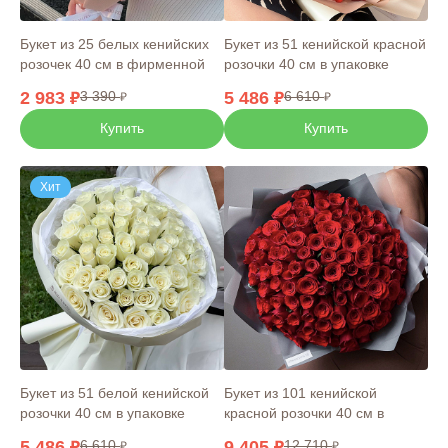
(7)
Желтые розы
(5)
Букет из 25 белых кенийских
Букет из 51 кенийской красной
розочек 40 см в фирменной
розочки 40 см в упаковке
Оранжевые розы
(17)
упаковке
2 983
3 390
5 486
6 610
Сердца из роз
(0)
Купить
Купить
Хит
Букет из 51 белой кенийской
Букет из 101 кенийской
розочки 40 см в упаковке
красной розочки 40 см в
фирменной упаковке
5 486
6 610
9 405
12 710