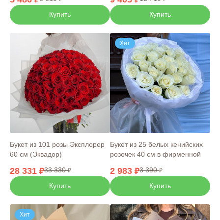
Купить
Купить
Хит
Букет из 101 розы Эксплорер
Букет из 25 белых кенийских
60 см (Эквадор)
розочек 40 см в фирменной
упаковке
28 331
33 330
2 983
3 390
Купить
Купить
Хит