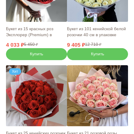
Букет из 15 красных роз
Букет из 101 кенийской белой
Эксплорер (Premium) в
розочки 40 см в упаковке
упаковке
4 033
5 450
9 405
12 710
Купить
Купить
Хит
Букет из 25 кенийских розочек
Букет из 21 розовой розы