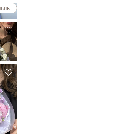
пить
"
пить