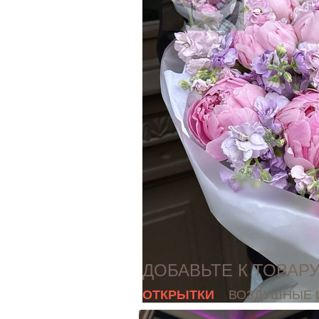
Контроль
качества
Розы
премиум
Поставка роз
каждый день
ДОБАВЬТЕ К ТОВАР
ОТКРЫТКИ
ВОЗДУШНЫЕ