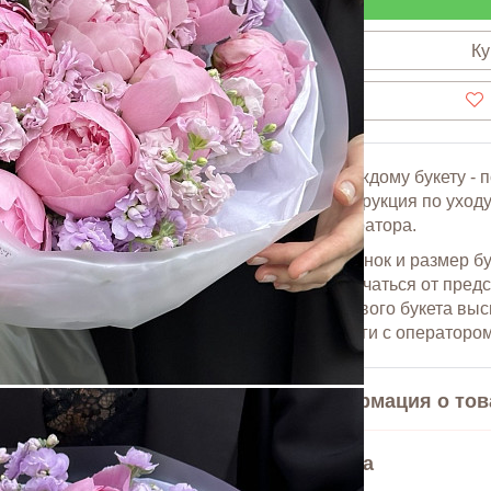
Ку
К каждому букету - 
инструкция по уходу
оператора.
Оттенок и размер б
отличаться от пред
готового букета вы
услуги с оператором
Информация о тов
В комплекте фирменна
Оплата