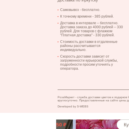
Доставка по Иркутску
Самовывоз - бесплатно.
К точному времени - 385 рублей.
Доставка в интервале – бесплатно.
Доставка заказа до 4000 рублей – 330
рублей. Для товаров с флажком
"Платная доставка" - 330 рублей.
Стоимость доставки в отдаленные
районы рассчитывается
индивидуально.
Скорость доставки зависит от
загруженности курьерской службы,
подробности просим уточнять у
оператора.
Открытка "Не переставай мечтать"
30
Ку
РозаМаркет - служба доставки цветов и подарко
круглосуточно. Предоставленные на сайте цены д
Открытка "Для тебя!"
Developed by
S-WEBS
50
Ку