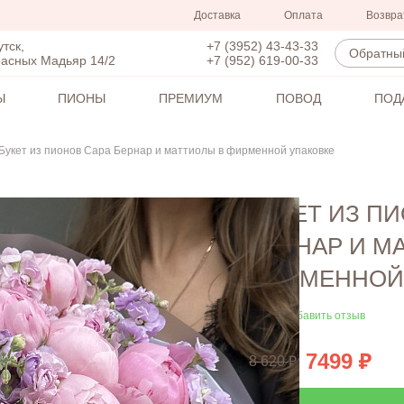
Доставка
Оплата
Возвра
+7 (3952) 43-43-33
утск,
Обратный
+7 (952) 619-00-33
расных Мадьяр 14/2
Ы
ПИОНЫ
ПРЕМИУМ
ПОВОД
ПОД
Букет из пионов Сара Бернар и маттиолы в фирменной упаковке
БУКЕТ ИЗ П
БЕРНАР И М
ФИРМЕННОЙ
Добавить отзыв
7499
8 620