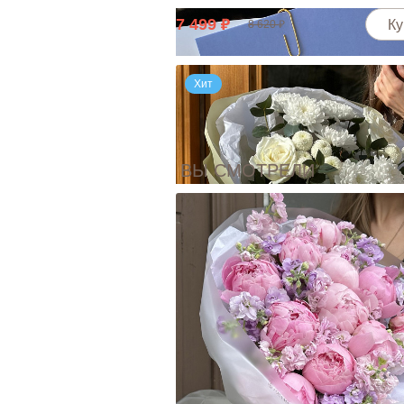
7 499
Ку
8 620
Хит
ВЫ СМОТРЕЛИ
Открытка "Я рядом, даже если далеко
30
Ку
Bouquet 14