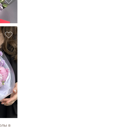
пить
олы в