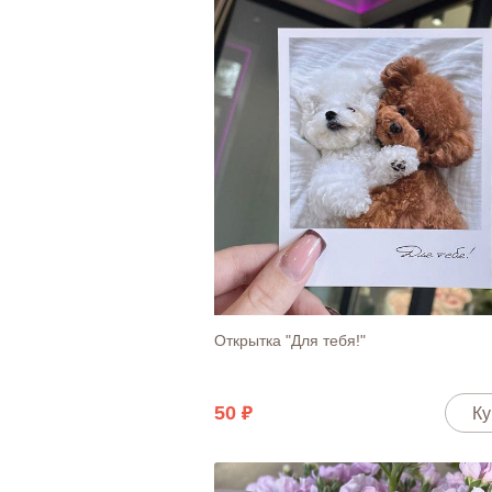
Открытка "Для тебя!"
50
Ку