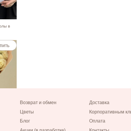
пить
олы в
пить
пить
Возврат и обмен
Доставка
 40 см в
Цветы
Корпоративным кл
Блог
Оплата
Акции (в разработке)
Контакты
пить