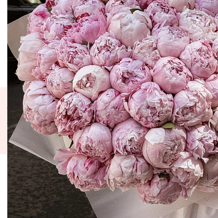
Купить
Купить в 1 клик
В избранное
К каждому букету - подкормка для цветов и инструкция по
уходу. Наличие уточняйте у оператора.
Оттенок и размер бутона могут немного отличаться от
представленного на фото. Фото готового букета высылается
при согласовании услуги с оператором.
Информация о товаре
В комплекте фирменная упаковка
Оплата
Банковской картой
- MasterCard, MasterCard Electronic,
Доставка
Maestro, Visa, Visa Electron.
Самовывоз - бесплатно.