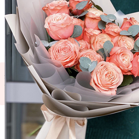
5820
Купить
Купить в 1 клик
В избранное
К каждому букету - подкормка для цветов и инструкция по
уходу. Наличие уточняйте у оператора.
Оттенок и размер бутона могут немного отличаться от
представленного на фото. Фото готового букета высылается
при согласовании услуги с оператором.
Информация о товаре
В комплекте фирменная упаковка
Оплата
Банковской картой
- MasterCard, MasterCard Electronic,
Доставка
Maestro, Visa, Visa Electron.