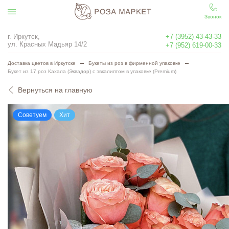
Звонок
г. Иркутск,
+7 (3952) 43-43-33
ул. Красных Мадьяр 14/2
+7 (952) 619-00-33
Доставка цветов в Иркутске
Букеты из роз в фирменной упаковке
Букет из 17 роз Кахала (Эквадор) с эвкалиптом в упаковке (Premium)
Вернуться на главную
Советуем
Хит