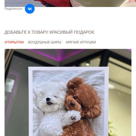
до 4000 рублей – 330 рублей. Для товаров с флажком
Поделиться
"Платная доставка" - 330 рублей.
Стоимость доставки в отдаленные районы
рассчитывается индивидуально.
ДОБАВЬТЕ К ТОВАРУ КРАСИВЫЙ ПОДАРОК
Скорость доставки зависит от загруженности
ОТКРЫТКИ
ВОЗДУШНЫЕ ШАРЫ
МЯГКИЕ ИГРУШКИ
курьерской службы, подробности просим уточнять у
оператора.
Подробнее о доставке