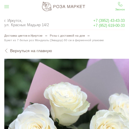
Звонок
г. Иркутск,
+7 (3952) 43-43-33
ул. Красных Мадьяр 14/2
+7 (952) 619-00-33
Доставка цветов в Иркутске
Розы с доставкой на дом
Букет из 7 белых роз Мондиаль (Эквадор) 60 см в фирменной упаковке
Вернуться на главную