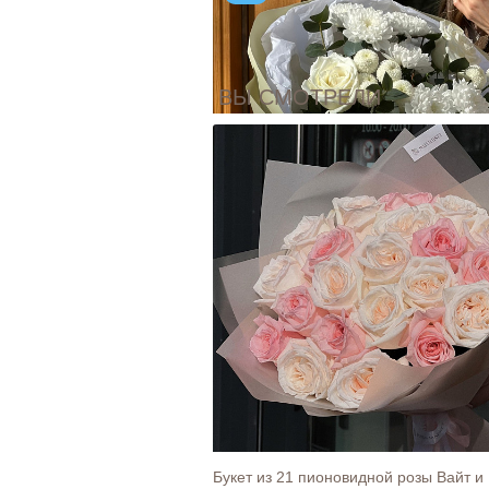
ВЫ СМОТРЕЛИ
Открытка "Я рядом, даже если далеко
30
Ку
Bouquet 14
2 970
Ку
Букет из 21 пионовидной розы Вайт и