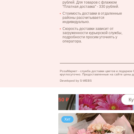
рублей. Для товаров с флажком
"Платная доставка" - 330 рублей.
Стоимость доставки в отдаленные
районы рассчитывается
индивидуально.
Скорость доставки зависит от
загруженности курьерской службы,
подробности просим уточнять у
оператора.
Открытка "Не переставай мечтать"
30
Ку
РозаМаркет - служба доставки цветов и подарко
круглосуточно. Предоставленные на сайте цены д
Открытка "Для тебя!"
Developed by
S-WEBS
50
Ку
Хит