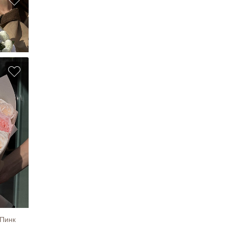
"
пить
пить
 Пинк