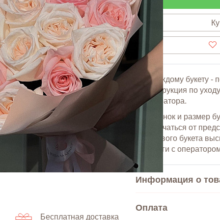
Ку
К каждому букету - 
инструкция по уходу
оператора.
Оттенок и размер б
отличаться от пред
готового букета вы
услуги с оператором
Информация о тов
В комплекте фирменна
Оплата
Бесплатная доставка