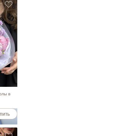
пить
олы в
пить