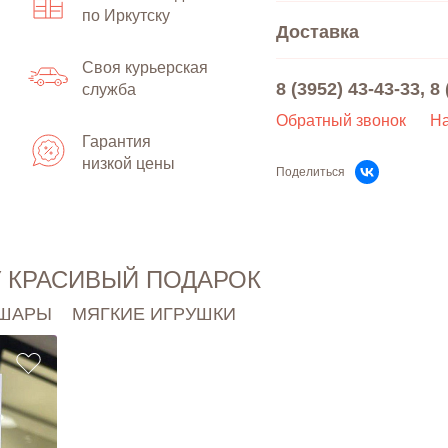
Банковской картой
- 
по Иркутску
Доставка
Maestro, Visa, Visa Elec
Наличными
- оплата 
Своя курьерская
Самовывоз - бесплат
получении заказа.
8 (3952) 43-43-33
,
8 
служба
К точному времени - 
Подробнее об оплате
Обратный звонок
На
Доставка в интервале
Гарантия
до 4000 рублей – 33
низкой цены
Поделиться
"Платная доставка" -
Стоимость доставки 
рассчитывается инди
Скорость доставки за
У КРАСИВЫЙ ПОДАРОК
курьерской службы, 
оператора.
 ШАРЫ
МЯГКИЕ ИГРУШКИ
Подробнее о доставке