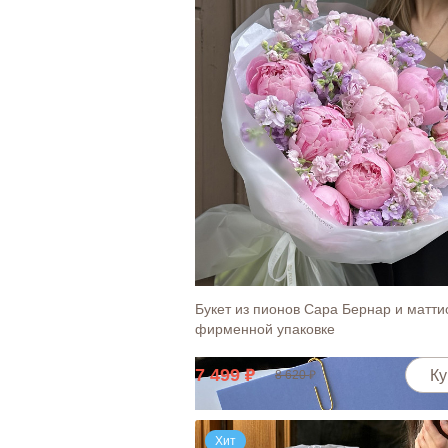
Открытка "Любимой мамочке"
30
Ку
Букет из пионов Сара Бернар и матти
фирменной упаковке
7 499
Ку
8 620
Хит