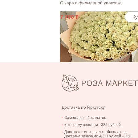
О'хара в фирменной упаковке
7 700
Ку
Открытка "С Днем рождения!"
50
Ку
Букет из 101 кенийской белой розочки
упаковке
9 405
Ку
Доставка по Иркутску
12 710
Самовывоз - бесплатно.
К точному времени - 385 рублей.
Доставка в интервале – бесплатно.
Доставка заказа до 4000 рублей – 330