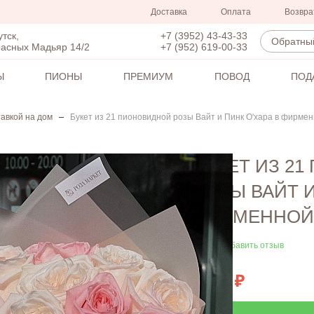
Доставка
Оплата
Возвра
+7 (3952) 43-43-33
утск,
Обратный
+7 (952) 619-00-33
расных Мадьяр 14/2
Ы
ПИОНЫ
ПРЕМИУМ
ПОВОД
ПОД
тавкой на дом
Букет из 21 пионовидной розы Вайт и Пинк О'хара в фирмен
БУКЕТ ИЗ 2
РОЗЫ ВАЙТ И
ФИРМЕННОЙ
Добавить отзыв
7700