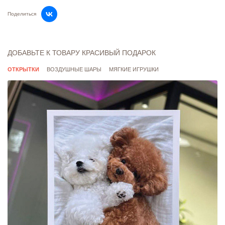
до 4000 рублей – 330 рублей. Для товаров с флажком
Поделиться
"Платная доставка" - 330 рублей.
Стоимость доставки в отдаленные районы
рассчитывается индивидуально.
ДОБАВЬТЕ К ТОВАРУ КРАСИВЫЙ ПОДАРОК
Скорость доставки зависит от загруженности
ОТКРЫТКИ
ВОЗДУШНЫЕ ШАРЫ
МЯГКИЕ ИГРУШКИ
курьерской службы, подробности просим уточнять у
оператора.
Подробнее о доставке